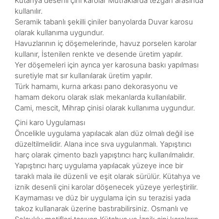
Kütahya desenli çini karolar Mutfaklarda tezgah arasında
kullanılır.
Seramik tabanlı şekilli çiniler banyolarda Duvar karosu
olarak kullanıma uygundur.
Havuzlarının iç döşemelerinde, havuz porselen karolar
kullanır, İstenilen renkte ve desende üretim yapılır.
Yer döşemeleri için ayrıca yer karosuna baskı yapılması
suretiyle mat sır kullanılarak üretim yapılır.
Türk hamamı, kurna arkası pano dekorasyonu ve
hamam dekoru olarak ıslak mekanlarda kullanılabilir.
Cami, mescit, Mihrap çinisi olarak kullanıma uygundur.
Çini karo Uygulaması
Öncelikle uygulama yapılacak alan düz olmalı değil ise
düzeltilmelidir. Alana ince sıva uygulanmalı. Yapıştırıcı
harç olarak çimento bazlı yapıştırıcı harç kullanılmalıdır.
Yapıştırıcı harç uygulama yapılacak yüzeye ince bir
taraklı mala ile düzenli ve eşit olarak sürülür. Kütahya ve
iznik desenli çini karolar döşenecek yüzeye yerleştirilir.
Kaymaması ve düz bir uygulama için su terazisi yada
takoz kullanarak üzerine bastırabilirsiniz. Osmanlı ve