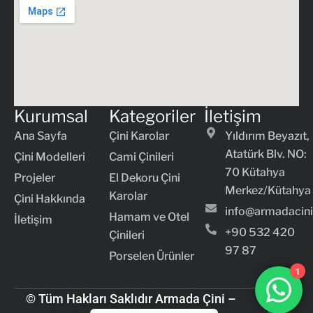
Kurumsal
Kategoriler
İletişim
Ana Sayfa
Çini Karolar
Yıldırım Beyazıt,
Atatürk Blv. NO:
Çini Modelleri
Cami Çinileri
70 Kütahya
Projeler
El Dekoru Çini
Merkez/Kütahya
Karolar
Çini Hakkında
info@armadacin
Hamam ve Otel
İletişim
+90 532 420
Çinileri
97 87
Porselen Ürünler
1
I
X
Y
© Tüm Hakları Saklıdır Armada Çini –
n
-
o