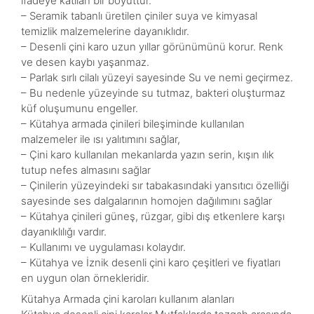
ifadeye katılan bir boyuttur.
– Seramik tabanlı üretilen çiniler suya ve kimyasal
temizlik malzemelerine dayanıklıdır.
– Desenli çini karo uzun yıllar görünümünü korur. Renk
ve desen kaybı yaşanmaz.
– Parlak sırlı cilalı yüzeyi sayesinde Su ve nemi geçirmez.
– Bu nedenle yüzeyinde su tutmaz, bakteri oluşturmaz
küf oluşumunu engeller.
– Kütahya armada çinileri bileşiminde kullanılan
malzemeler ile ısı yalıtımını sağlar,
– Çini karo kullanılan mekanlarda yazın serin, kışın ılık
tutup nefes almasını sağlar
– Çinilerin yüzeyindeki sır tabakasındaki yansıtıcı özelliği
sayesinde ses dalgalarının homojen dağılımını sağlar
– Kütahya çinileri güneş, rüzgar, gibi dış etkenlere karşı
dayanıklılığı vardır.
– Kullanımı ve uygulaması kolaydır.
– Kütahya ve İznik desenli çini karo çeşitleri ve fiyatları
en uygun olan örnekleridir.
Kütahya Armada çini karoları kullanım alanları