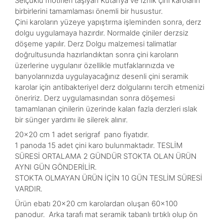
Selçuklu motifleri taşıyan Kütahya ve İznik çini karoların
birbirlerini tamamlaması önemli bir husustur.
Çini karoların yüzeye yapıştırma işleminden sonra, derz
dolgu uygulamaya hazırdır. Normalde çiniler derzsiz
döşeme yapılır. Derz Dolgu malzemesi talimatlar
doğrultusunda hazırlandıktan sonra çini karoların
üzerlerine uygulanır özellikle mutfaklarınızda ve
banyolarınızda uygulayacağınız desenli çini seramik
karolar için antibakteriyel derz dolgularını tercih etmenizi
öneririz. Derz uygulamasından sonra döşemesi
tamamlanan çinilerin üzerinde kalan fazla derzleri ıslak
bir sünger yardımı ile silerek alınır.
20×20 cm 1 adet serigraf pano fiyatıdır.
1 panoda 15 adet çini karo bulunmaktadır. TESLİM
SÜRESİ ORTALAMA 2 GÜNDÜR STOKTA OLAN ÜRÜN
AYNI GÜN GÖNDERİLİR.
STOKTA OLMAYAN ÜRÜN İÇİN 10 GÜN TESLİM SÜRESİ
VARDIR.
Ürün ebatı 20×20 cm karolardan oluşan 60×100
panodur. Arka tarafı mat seramik tabanlı tırtıklı olup ön