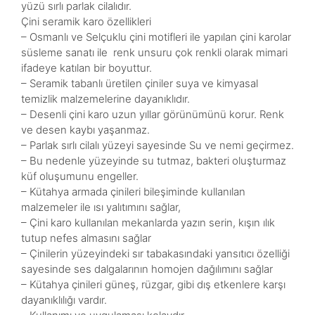
yüzü sırlı parlak cilalıdır.
Çini seramik karo özellikleri
– Osmanlı ve Selçuklu çini motifleri ile yapılan çini karolar
süsleme sanatı ile renk unsuru çok renkli olarak mimari
ifadeye katılan bir boyuttur.
– Seramik tabanlı üretilen çiniler suya ve kimyasal
temizlik malzemelerine dayanıklıdır.
– Desenli çini karo uzun yıllar görünümünü korur. Renk
ve desen kaybı yaşanmaz.
– Parlak sırlı cilalı yüzeyi sayesinde Su ve nemi geçirmez.
– Bu nedenle yüzeyinde su tutmaz, bakteri oluşturmaz
küf oluşumunu engeller.
– Kütahya armada çinileri bileşiminde kullanılan
malzemeler ile ısı yalıtımını sağlar,
– Çini karo kullanılan mekanlarda yazın serin, kışın ılık
tutup nefes almasını sağlar
– Çinilerin yüzeyindeki sır tabakasındaki yansıtıcı özelliği
sayesinde ses dalgalarının homojen dağılımını sağlar
– Kütahya çinileri güneş, rüzgar, gibi dış etkenlere karşı
dayanıklılığı vardır.