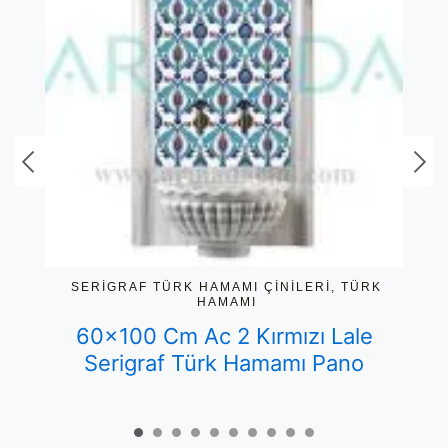
RI
,
SERIGRAF TÜRK HAMAMI ÇINILERI
,
TÜRK
S
HAMAMI
60×100 Cm Ac 2 Kırmızı Lale
6
Serigraf Türk Hamamı Pano